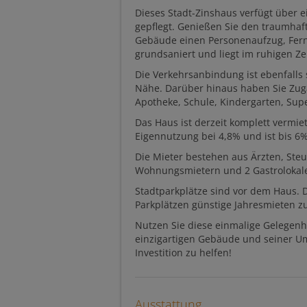
Dieses Stadt-Zinshaus verfügt über 
gepflegt. Genießen Sie den traumhaft
Gebäude einen Personenaufzug, Fern
grundsaniert und liegt im ruhigen Ze
Die Verkehrsanbindung ist ebenfalls 
Nähe. Darüber hinaus haben Sie Zug
Apotheke, Schule, Kindergarten, Sup
Das Haus ist derzeit komplett vermie
Eigennutzung bei 4,8% und ist bis 6
Die Mieter bestehen aus Ärzten, Ste
Wohnungsmietern und 2 Gastrolokal
Stadtparkplätze sind vor dem Haus. 
Parkplätzen günstige Jahresmieten z
Nutzen Sie diese einmalige Gelegenh
einzigartigen Gebäude und seiner Um
Investition zu helfen!
Ausstattung