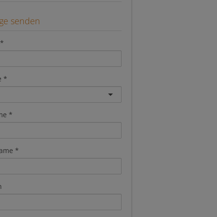
age senden
e
me
ame
n