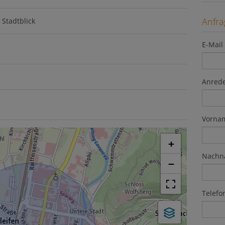
Anfr
Stadtblick
E-Mail
Anred
Vorna
+
Nachn
−
Telefo