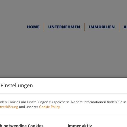
HOME
UNTERNEHMEN
IMMOBILIEN
A
irksstadt - Top Rendite 5-6%
 Einstellungen
Eckd
den Cookies um Einstellungen zu speichern. Nähere Informationen finden Sie in
tzerklärung
und unserer
Cookie Policy
.
Kaufpr
Fläche
ch notwendige Cookies
immer aktiv