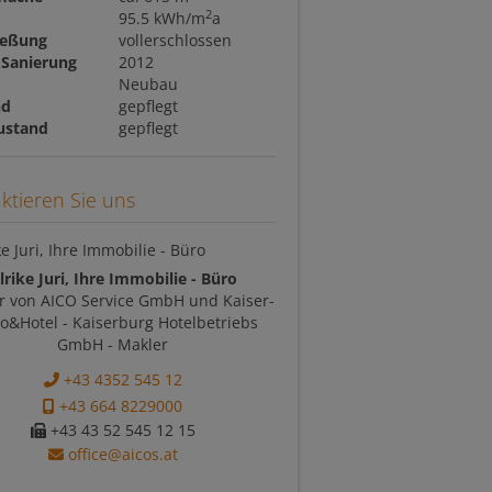
2
95.5 kWh/m
a
ießung
vollerschlossen
 Sanierung
2012
t
Neubau
nd
gepflegt
ustand
gepflegt
ktieren Sie uns
lrike Juri, Ihre Immobilie - Büro
r von AICO Service GmbH und Kaiser-
&Hotel - Kaiserburg Hotelbetriebs
GmbH - Makler
+43 4352 545 12
+43 664 8229000
+43 43 52 545 12 15
office@aicos.at