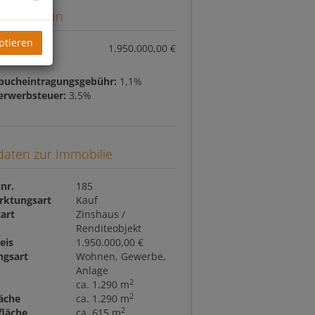
information
ptieren
eis:
1.950.000,00 €
bucheintragungsgebühr:
1,1%
erwerbsteuer:
3,5%
daten zur Immobilie
nr.
185
rktungsart
Kauf
art
Zinshaus /
Renditeobjekt
eis
1.950.000,00 €
ngsart
Wohnen
Gewerbe
Anlage
2
ca. 1.290 m
2
äche
ca. 1.290 m
2
fläche
ca. 615 m