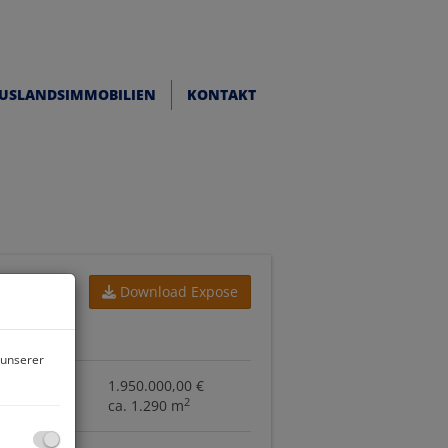
USLANDSIMMOBILIEN
KONTAKT
Download Expose
aten
 unserer
eis
1.950.000,00 €
2
ca. 1.290 m