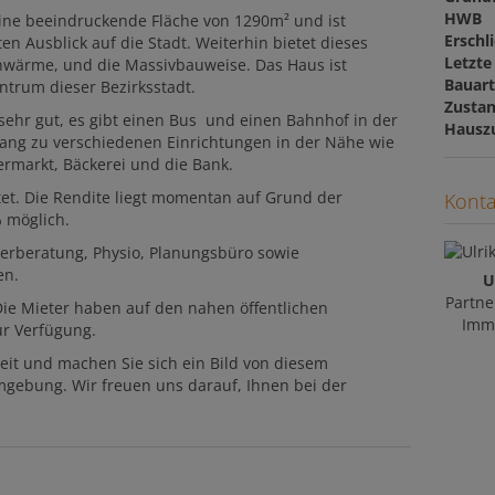
HWB
eine beeindruckende Fläche von 1290m² und ist
Erschl
en Ausblick auf die Stadt. Weiterhin bietet dieses
Letzte
wärme, und die Massivbauweise. Das Haus ist
Bauar
ntrum dieser Bezirksstadt.
Zusta
sehr gut, es gibt einen Bus und einen Bahnhof in der
Hausz
ang zu verschiedenen Einrichtungen in der Nähe wie
ermarkt, Bäckerei und die Bank.
tet. Die Rendite liegt momentan auf Grund der
Konta
% möglich.
uerberatung, Physio, Planungsbüro sowie
en.
U
Partne
Die Mieter haben auf den nahen öffentlichen
Immo
ur Verfügung.
eit und machen Sie sich ein Bild von diesem
gebung. Wir freuen uns darauf, Ihnen bei der