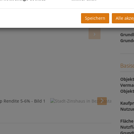
Preis
Speichern
Alle akze
Kaufpr
Grund
Grund
Basis
Objekt
Verma
Objekt
Kaufpr
Nutzu
Fläche
Nutzfl
Grund