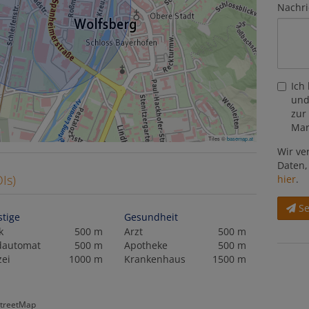
Nachri
Ich
und
zur
Mar
Tiles ©
basemap.at
Wir ve
Daten,
Is)
hier
.
S
stige
Gesundheit
k
500 m
Arzt
500 m
dautomat
500 m
Apotheke
500 m
zei
1000 m
Krankenhaus
1500 m
StreetMap