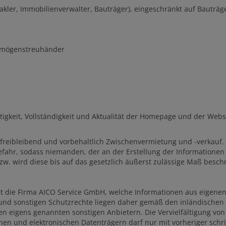
ler, Immobilienverwalter, Bauträger), eingeschränkt auf Bauträg
rmögenstreuhänder
chtigkeit, Vollständigkeit und Aktualität der Homepage und der W
 freibleibend und vorbehaltlich Zwischenvermietung und -verkauf
ahr, sodass niemanden, der an der Erstellung der Informationen b
bzw. wird diese bis auf das gesetzlich äußerst zulässige Maß besch
net die Firma AICO Service GmbH, welche Informationen aus eigen
 und sonstigen Schutzrechte liegen daher gemäß den inländischen 
n eigens genannten sonstigen Anbietern. Die Vervielfältigung von
en und elektronischen Datenträgern darf nur mit vorheriger schri