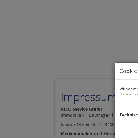
Cookie
Wir verwen
Impressum
Datenschu
AICO Service GmbH
Technis
Immobilien l Bauträger l Cubusline
Johann-Offner-Str. 1, 9400 Wolfsberg
Medieninhaber und Herausgeber: