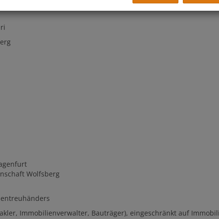
uri
berg
agenfurt
nschaft Wolfsberg
ientreuhänders
ler, Immobilienverwalter, Bauträger), eingeschränkt auf Immobil