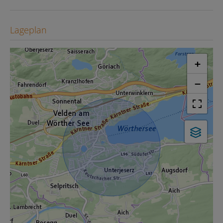
Lageplan
+
−