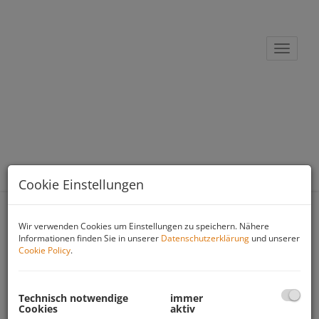
Navigat
Cookie Einstellungen
Immobiliensuche
Wir verwenden Cookies um Einstellungen zu speichern. Nähere
Informationen finden Sie in unserer
Datenschutzerklärung
und unserer
Cookie Policy
.
Suchen
Technisch notwendige
immer
Wohnen
Gewerbe
Anlage
Cookies
aktiv