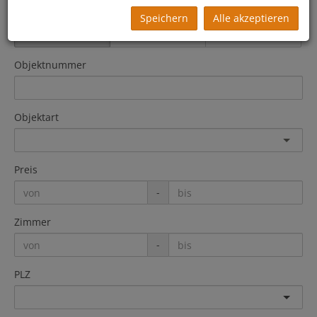
Vermarktungsart
Speichern
Alle akzeptieren
Alle
Miete
Kauf
Objektnummer
Objektart
Preis
-
Zimmer
-
PLZ