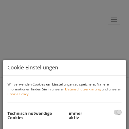
Navigat
Cookie Einstellungen
Wir verwenden Cookies um Einstellungen zu speichern. Nähere
Informationen finden Sie in unserer
Datenschutzerklärung
und unserer
Immobiliensuche
Cookie Policy
.
Suchen
Technisch notwendige
immer
Cookies
aktiv
Wohnen
Gewerbe
Anlage